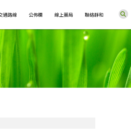
交通路線
公佈欄
線上藥局
聯絡靜和
〕精神科門診表
燕巢靜和醫院交通路線
最新消息
〕復健科門診表
衛教園地
〕復健治療時間表
國內外疫情公告與國際旅遊疫情建
議