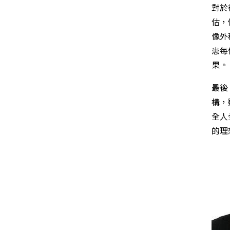
對於
估，
像外
患每
果。
最後
構，
全人
的理