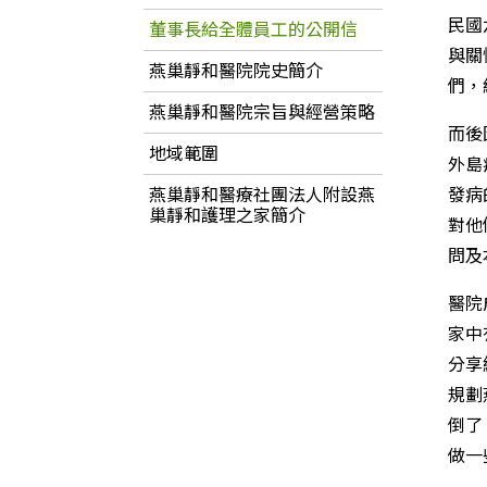
民國
董事長給全體員工的公開信
與關
燕巢靜和醫院院史簡介
們，
燕巢靜和醫院宗旨與經營策略
而後
地域範圍
外島
燕巢靜和醫療社團法人附設燕
發病
巢靜和護理之家簡介
對他
問及
醫院
家中
分享
規劃
倒了
做一